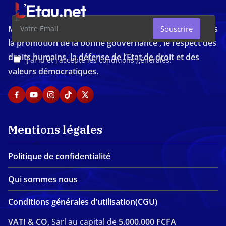
Média d'investigation ivoirien résolument engagé dans
Souscrire
la promotion de la bonne gouvernance , le respect des
droits humains, la défense de l’Etat de droit et des
J'ai lu et j'accepte les conditions générales.
valeurs démocratiques.
Mentions légales
Politique de confidentialité
Qui sommes nous
Conditions générales d’utilisation(CGU)
VATI & CO,
Sarl au capital de
5.000.000 FCFA