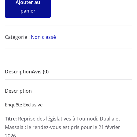
Ajouter au
de
panier
Reprise
des
législatives
Catégorie :
Non classé
à
Toumodi,
Dualla
et
Description
Avis (0)
Massala
:
Description
le
rendez-
Enquête Exclusive
vous
Titre:
Reprise des législatives à Toumodi, Dualla et
est
Massala : le rendez-vous est pris pour le 21 février
pris
2026
pour