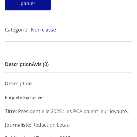
de
panier
Présidentielle
2025
:
Catégorie :
Non classé
les
PCA
paient
leur
Description
Avis (0)
loyauté…
-
Description
Enquête
Exclusive
Enquête Exclusive
Titre:
Présidentielle 2025 : les PCA paient leur loyauté…
Journaliste:
Rédaction Letau