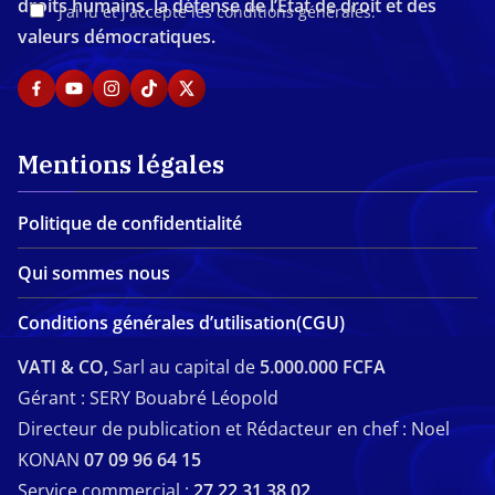
droits humains, la défense de l’Etat de droit et des
J'ai lu et j'accepte les conditions générales.
valeurs démocratiques.
Mentions légales
Politique de confidentialité
Qui sommes nous
Conditions générales d’utilisation(CGU)
VATI & CO,
Sarl au capital de
5.000.000 FCFA
Gérant : SERY Bouabré Léopold
Directeur de publication et Rédacteur en chef : Noel
KONAN
07 09 96 64 15
Service commercial :
27 22 31 38 02