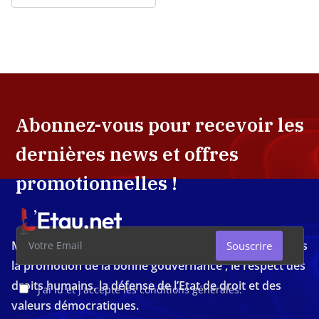
Abonnez-vous pour recevoir les
dernières news et offres
promotionnelles !
Média d'investigation ivoirien résolument engagé dans
Souscrire
la promotion de la bonne gouvernance , le respect des
droits humains, la défense de l’Etat de droit et des
J'ai lu et j'accepte les conditions générales.
valeurs démocratiques.