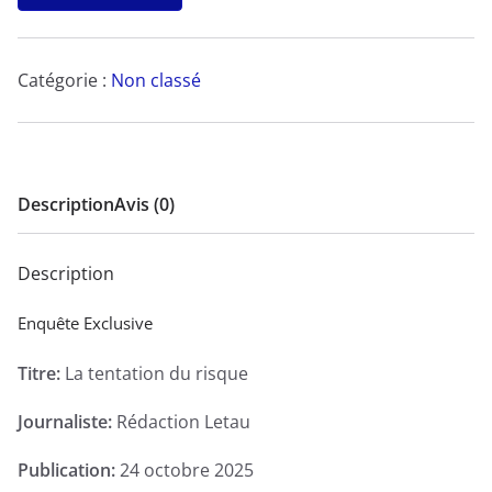
La
tentation
du
Catégorie :
Non classé
risque
-
Enquête
Exclusive
Description
Avis (0)
Description
Enquête Exclusive
Titre:
La tentation du risque
Journaliste:
Rédaction Letau
Publication:
24 octobre 2025