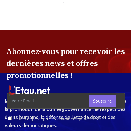
Abonnez-vous pour recevoir les
dernières news et offres
promotionnelles !
Média d'investigation ivoirien résolument engagé dans
Souscrire
la promotion de la bonne gouvernance , le respect des
droits humains, la défense de l’Etat de droit et des
J'ai lu et j'accepte les conditions générales.
valeurs démocratiques.