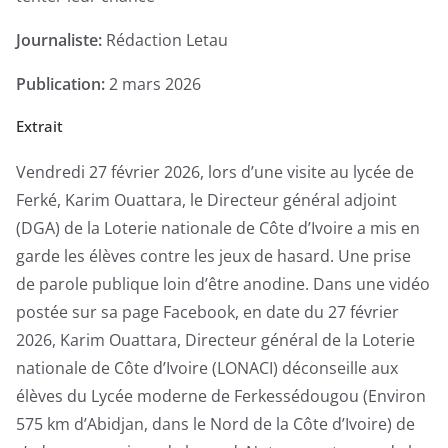
de
Journaliste:
Rédaction Letau
tenter
leur
Publication:
2 mars 2026
chance
Extrait
-
Enquête
Vendredi 27 février 2026, lors d’une visite au lycée de
Exclusive
Ferké, Karim Ouattara, le Directeur général adjoint
(DGA) de la Loterie nationale de Côte d’Ivoire a mis en
garde les élèves contre les jeux de hasard. Une prise
de parole publique loin d’être anodine. Dans une vidéo
postée sur sa page Facebook, en date du 27 février
2026, Karim Ouattara, Directeur général de la Loterie
nationale de Côte d’Ivoire (LONACI) déconseille aux
élèves du Lycée moderne de Ferkessédougou (Environ
575 km d’Abidjan, dans le Nord de la Côte d’Ivoire) de