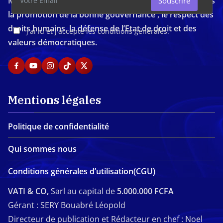
Média d'investigation ivoirien résolument engagé dans
Souscrire
la promotion de la bonne gouvernance , le respect des
droits humains, la défense de l’Etat de droit et des
J'ai lu et j'accepte les conditions générales.
valeurs démocratiques.
Mentions légales
Politique de confidentialité
Qui sommes nous
Conditions générales d’utilisation(CGU)
VATI & CO,
Sarl au capital de
5.000.000 FCFA
Gérant : SERY Bouabré Léopold
Directeur de publication et Rédacteur en chef : Noel