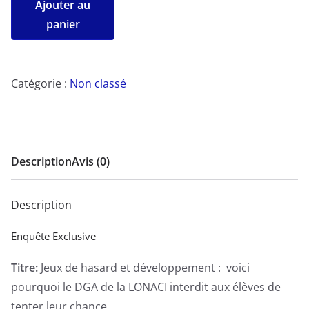
Ajouter au
de
panier
Jeux
de
hasard
Catégorie :
Non classé
et
développement :
voici
pourquoi
Description
Avis (0)
le
DGA
Description
de
la
Enquête Exclusive
LONACI
Titre:
Jeux de hasard et développement : voici
interdit
pourquoi le DGA de la LONACI interdit aux élèves de
aux
tenter leur chance
élèves