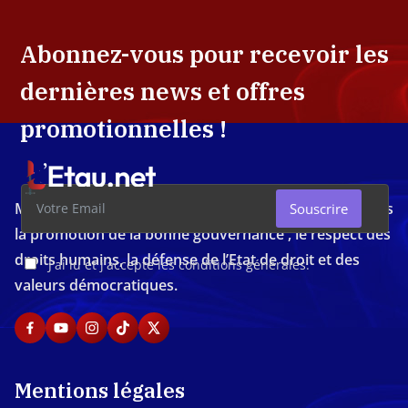
Abonnez-vous pour recevoir les
dernières news et offres
promotionnelles !
Média d'investigation ivoirien résolument engagé dans
Souscrire
la promotion de la bonne gouvernance , le respect des
droits humains, la défense de l’Etat de droit et des
J'ai lu et j'accepte les conditions générales.
valeurs démocratiques.
Mentions légales