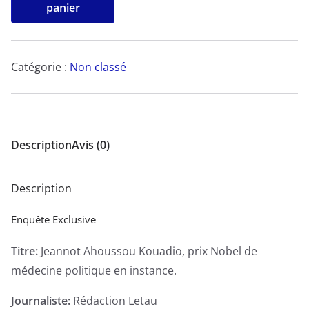
de
panier
Jeannot
Ahoussou
Kouadio,
Catégorie :
Non classé
prix
Nobel
de
médecine
Description
Avis (0)
politique
en
Description
instance.
-
Enquête Exclusive
Enquête
Titre:
Jeannot Ahoussou Kouadio, prix Nobel de
Exclusive
médecine politique en instance.
Journaliste:
Rédaction Letau