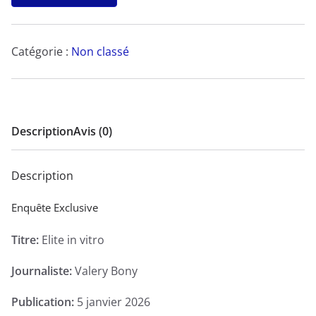
Elite
in
vitro
Catégorie :
Non classé
-
Enquête
Exclusive
Description
Avis (0)
Description
Enquête Exclusive
Titre:
Elite in vitro
Journaliste:
Valery Bony
Publication:
5 janvier 2026