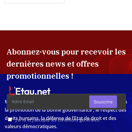
Abonnez-vous pour recevoir les
dernières news et offres
promotionnelles !
Média d'investigation ivoirien résolument engagé dans
Souscrire
la promotion de la bonne gouvernance , le respect des
droits humains, la défense de l’Etat de droit et des
J'ai lu et j'accepte les conditions générales.
valeurs démocratiques.