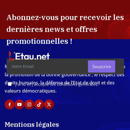
Abonnez-vous pour recevoir les
dernières news et offres
promotionnelles !
Média d'investigation ivoirien résolument engagé dans
Souscrire
la promotion de la bonne gouvernance , le respect des
droits humains, la défense de l’Etat de droit et des
J'ai lu et j'accepte les conditions générales.
valeurs démocratiques.
Mentions légales