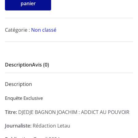
de
panier
DJEDJE
BAGNON
JOACHIM
Catégorie :
Non classé
:
ADDICT
AU
POUVOIR
Description
Avis (0)
-
Enquête
Description
Exclusive
Enquête Exclusive
Titre:
DJEDJE BAGNON JOACHIM : ADDICT AU POUVOIR
Journaliste:
Rédaction Letau