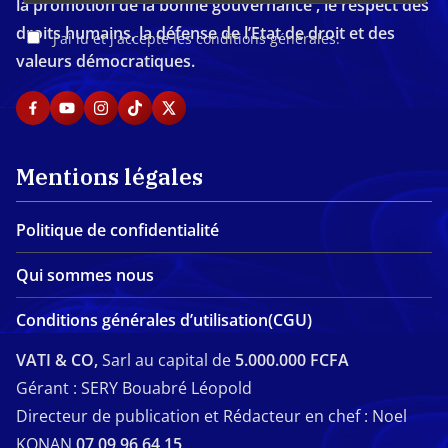
la promotion de la bonne gouvernance , le respect des
droits humains, la défense de l’Etat de droit et des
J'ai lu et j'accepte les conditions générales.
valeurs démocratiques.
Mentions légales
Politique de confidentialité
Qui sommes nous
Conditions générales d’utilisation(CGU)
VATI & CO,
Sarl au capital de
5.000.000 FCFA
Gérant : SERY Bouabré Léopold
Directeur de publication et Rédacteur en chef : Noel
KONAN
07 09 96 64 15