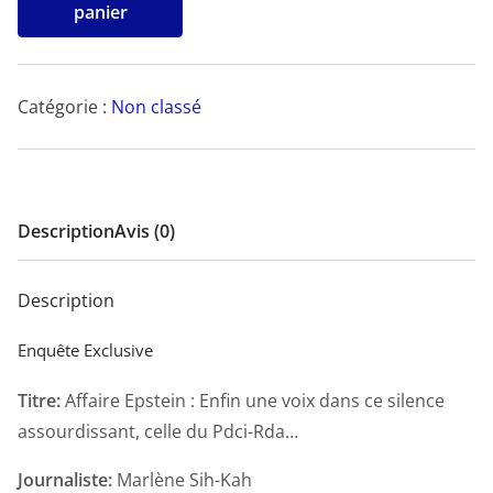
de
panier
Affaire
Epstein :
Enfin
Catégorie :
Non classé
une
voix
dans
ce
Description
Avis (0)
silence
assourdissant,
Description
celle
du
Enquête Exclusive
Pdci-
Titre:
Affaire Epstein : Enfin une voix dans ce silence
Rda…
assourdissant, celle du Pdci-Rda…
-
Enquête
Journaliste:
Marlène Sih-Kah