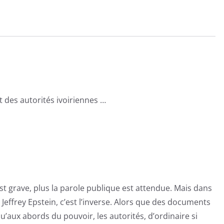
autorités
ivoiriennes
…
-
Enquête
Exclusive
t des autorités ivoiriennes …
est grave, plus la parole publique est attendue. Mais dans
e Jeffrey Epstein, c’est l’inverse. Alors que des documents
’aux abords du pouvoir, les autorités, d’ordinaire si