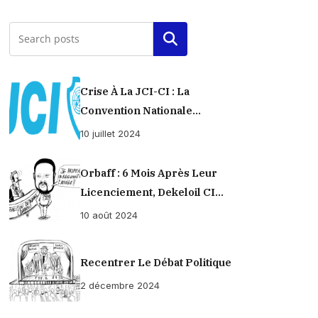
Rechercher
Crise À La JCI-CI : La
Convention Nationale
Provisoirement Suspendue
10 juillet 2024
Orbaff : 6 Mois Après Leur
Licenciement, Dekeloil CI
Propose À Ses Ex-Ouvriers Un
10 août 2024
Règlement À L’amiable !
Recentrer Le Débat Politique
2 décembre 2024