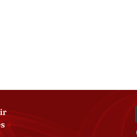
ir
es