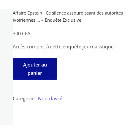
Affaire Epstein : Ce silence assourdissant des autorités
ivoiriennes … – Enquête Exclusive
300
CFA
Accès complet à cette enquête journalistique
quantité
Ajouter au
de
panier
Affaire
Epstein
:
Catégorie :
Non classé
Ce
silence
assourdissant
des