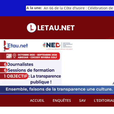
Passer
A la une:
au
contenu
ACCUEIL
ENQUÊTES
SAV
L’EDITORIA