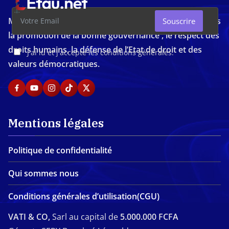
Média d'investigation ivoirien résolument engagé dans
Souscrire
la promotion de la bonne gouvernance , le respect des
droits humains, la défense de l’Etat de droit et des
J'ai lu et j'accepte les conditions générales.
valeurs démocratiques.
Mentions légales
Politique de confidentialité
Qui sommes nous
Conditions générales d’utilisation(CGU)
VATI & CO,
Sarl au capital de
5.000.000 FCFA