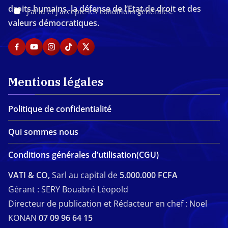
droits humains, la défense de l’Etat de droit et des
J'ai lu et j'accepte les conditions générales.
valeurs démocratiques.
Mentions légales
Politique de confidentialité
Qui sommes nous
Conditions générales d’utilisation(CGU)
VATI & CO,
Sarl au capital de
5.000.000 FCFA
Gérant : SERY Bouabré Léopold
Directeur de publication et Rédacteur en chef : Noel
KONAN
07 09 96 64 15