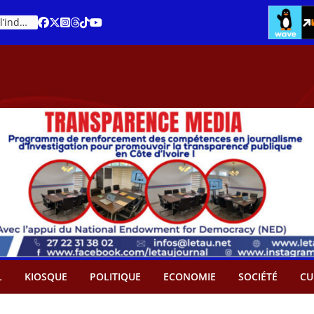
Cacao – Prix minimum garanti : Des producteurs demande son abandon
An 66 de la Côte d’Ivoire : Célébration de l’indépendance ou cérémonie d’hommage à Ouattara ?
L
KIOSQUE
POLITIQUE
ECONOMIE
SOCIÉTÉ
CU