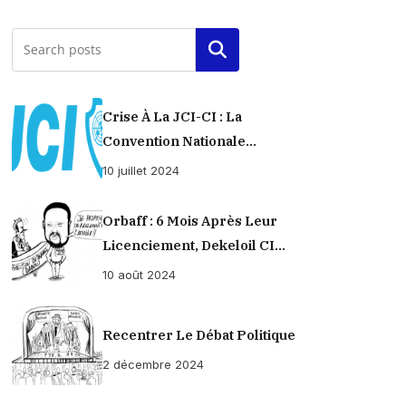
Rechercher
Crise À La JCI-CI : La
Convention Nationale
Provisoirement Suspendue
10 juillet 2024
Orbaff : 6 Mois Après Leur
Licenciement, Dekeloil CI
Propose À Ses Ex-Ouvriers Un
10 août 2024
Règlement À L’amiable !
Recentrer Le Débat Politique
2 décembre 2024