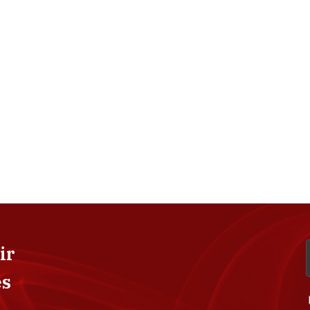
ir
es