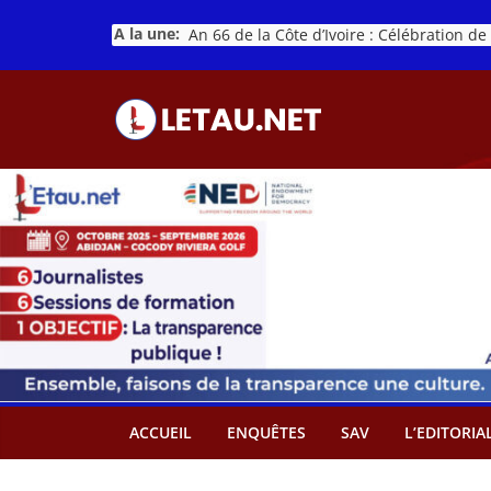
Passer
A la une:
au
contenu
ACCUEIL
ENQUÊTES
SAV
L’EDITORIA