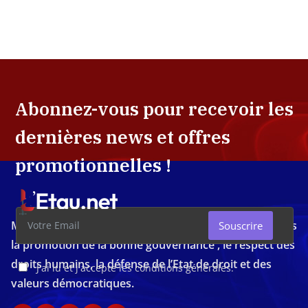
Abonnez-vous pour recevoir les
dernières news et offres
promotionnelles !
Média d'investigation ivoirien résolument engagé dans
Souscrire
la promotion de la bonne gouvernance , le respect des
droits humains, la défense de l’Etat de droit et des
J'ai lu et j'accepte les conditions générales.
valeurs démocratiques.