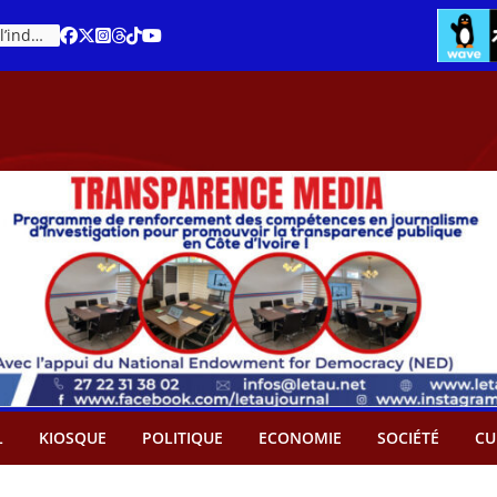
Cacao – Prix minimum garanti : Des producteurs demande son abandon
An 66 de la Côte d’Ivoire : Célébration de l’indépendance ou cérémonie d’hommage à Ouattara ?
L
KIOSQUE
POLITIQUE
ECONOMIE
SOCIÉTÉ
CU