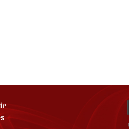
ir
es