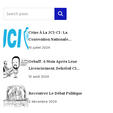
Rechercher
Crise À La JCI-CI : La
Convention Nationale
Provisoirement Suspendue
10 juillet 2024
Orbaff : 6 Mois Après Leur
Licenciement, Dekeloil CI
Propose À Ses Ex-Ouvriers Un
10 août 2024
Règlement À L’amiable !
Recentrer Le Débat Politique
2 décembre 2024