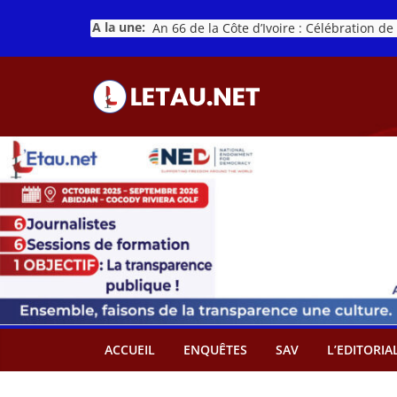
Passer
A la une:
au
contenu
ACCUEIL
ENQUÊTES
SAV
L’EDITORIA