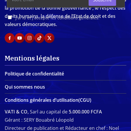
la promotion de la bonne gouvernance , le respect des
droits humains, la défense de l’Etat de droit et des
J'ai lu et j'accepte les conditions générales.
valeurs démocratiques.
Mentions légales
Politique de confidentialité
Qui sommes nous
Conditions générales d’utilisation(CGU)
VATI & CO,
Sarl au capital de
5.000.000 FCFA
Gérant : SERY Bouabré Léopold
Directeur de publication et Rédacteur en chef : Noel