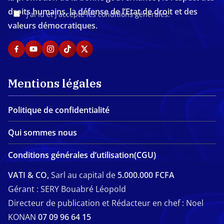
droits humains, la défense de l’Etat de droit et des
J'ai lu et j'accepte les conditions générales.
valeurs démocratiques.
Mentions légales
Politique de confidentialité
Qui sommes nous
Conditions générales d’utilisation(CGU)
VATI & CO,
Sarl au capital de
5.000.000 FCFA
Gérant : SERY Bouabré Léopold
Directeur de publication et Rédacteur en chef : Noel
KONAN
07 09 96 64 15