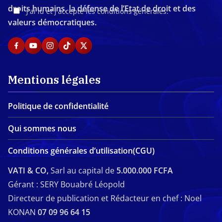
droits humains, la défense de l’Etat de droit et des
J'ai lu et j'accepte les conditions générales.
valeurs démocratiques.
Mentions légales
Politique de confidentialité
Qui sommes nous
Conditions générales d’utilisation(CGU)
VATI & CO,
Sarl au capital de
5.000.000 FCFA
Gérant : SERY Bouabré Léopold
Directeur de publication et Rédacteur en chef : Noel
KONAN
07 09 96 64 15