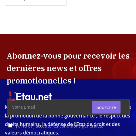
Abonnez-vous pour recevoir les
dernières news et offres
promotionnelles !
Média d'investigation ivoirien résolument engagé dans
Souscrire
la promotion de la bonne gouvernance , le respect des
droits humains, la défense de l’Etat de droit et des
J'ai lu et j'accepte les conditions générales.
valeurs démocratiques.