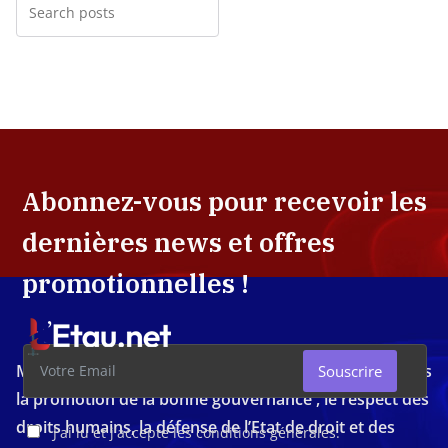
Abonnez-vous pour recevoir les
dernières news et offres
promotionnelles !
Média d'investigation ivoirien résolument engagé dans
Souscrire
la promotion de la bonne gouvernance , le respect des
droits humains, la défense de l’Etat de droit et des
J'ai lu et j'accepte les conditions générales.