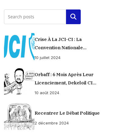
Rechercher
Crise À La JCI-CI : La
Convention Nationale
Provisoirement Suspendue
10 juillet 2024
Orbaff : 6 Mois Après Leur
Licenciement, Dekeloil CI
Propose À Ses Ex-Ouvriers Un
10 août 2024
Règlement À L’amiable !
Recentrer Le Débat Politique
2 décembre 2024