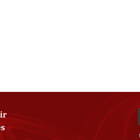
ir
es