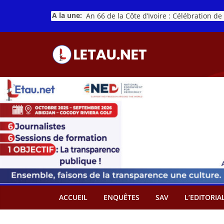
Passer
A la une:
au
contenu
ACCUEIL
ENQUÊTES
SAV
L’EDITORIA