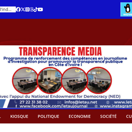
Cacao – Prix minimum garanti : Des producteurs demande son abandon
An 66 de la Côte d’Ivoire : Célébration de l’indépendance ou cérémonie d’hommage à Ouattara ?
L
KIOSQUE
POLITIQUE
ECONOMIE
SOCIÉTÉ
CU