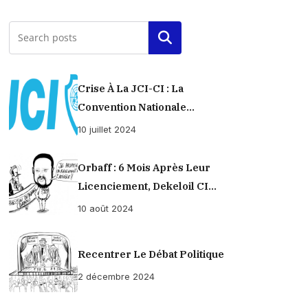
Rechercher
Crise À La JCI-CI : La
Convention Nationale
Provisoirement Suspendue
10 juillet 2024
Orbaff : 6 Mois Après Leur
Licenciement, Dekeloil CI
Propose À Ses Ex-Ouvriers Un
10 août 2024
Règlement À L’amiable !
Recentrer Le Débat Politique
2 décembre 2024