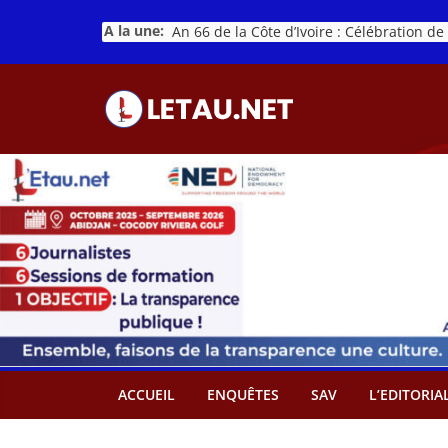
Passer
A la une:
au
contenu
ACCUEIL
ENQUÊTES
SAV
L’EDITORIA