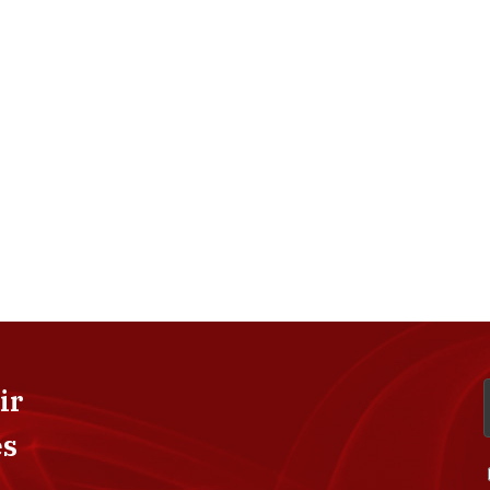
ir
es