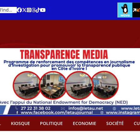
Cacao – Prix minimum garanti : Des producteurs demande son abandon
An 66 de la Côte d’Ivoire : Célébration de l’indépendance ou cérémonie d’hommage à Ouattara ?
L
KIOSQUE
POLITIQUE
ECONOMIE
SOCIÉTÉ
CU