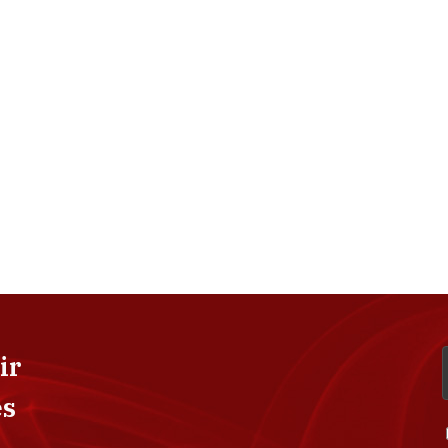
ir
es