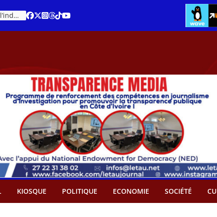
Cacao – Prix minimum garanti : Des producteurs demande son abandon
An 66 de la Côte d’Ivoire : Célébration de l’indépendance ou cérémonie d’hommage à Ouattara ?
L
KIOSQUE
POLITIQUE
ECONOMIE
SOCIÉTÉ
CU