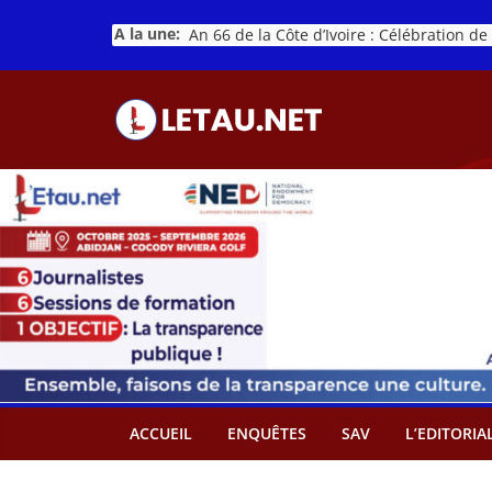
Passer
A la une:
au
contenu
ACCUEIL
ENQUÊTES
SAV
L’EDITORIA