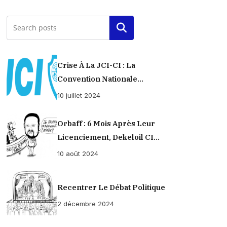
Rechercher
Crise À La JCI-CI : La
Convention Nationale
Provisoirement Suspendue
10 juillet 2024
Orbaff : 6 Mois Après Leur
Licenciement, Dekeloil CI
Propose À Ses Ex-Ouvriers Un
10 août 2024
Règlement À L’amiable !
Recentrer Le Débat Politique
2 décembre 2024