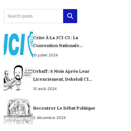
Rechercher
Crise À La JCI-CI : La
Convention Nationale
Provisoirement Suspendue
10 juillet 2024
Orbaff : 6 Mois Après Leur
Licenciement, Dekeloil CI
Propose À Ses Ex-Ouvriers Un
10 août 2024
Règlement À L’amiable !
Recentrer Le Débat Politique
2 décembre 2024