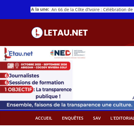
Passer
A la une:
au
contenu
ACCUEIL
ENQUÊTES
SAV
L’EDITORIA