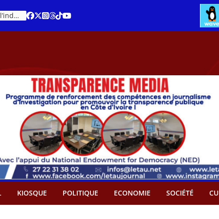
Cacao – Prix minimum garanti : Des producteurs demande son abandon
An 66 de la Côte d’Ivoire : Célébration de l’indépendance ou cérémonie d’hommage à Ouattara ?
L
KIOSQUE
POLITIQUE
ECONOMIE
SOCIÉTÉ
CU