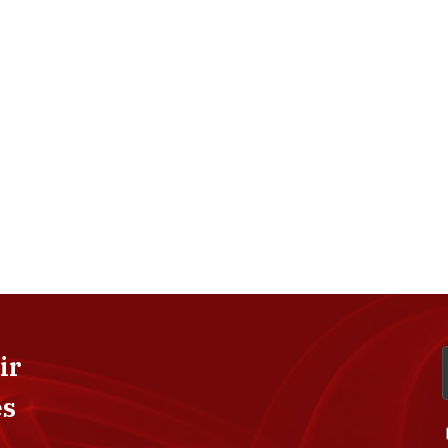
ir
es