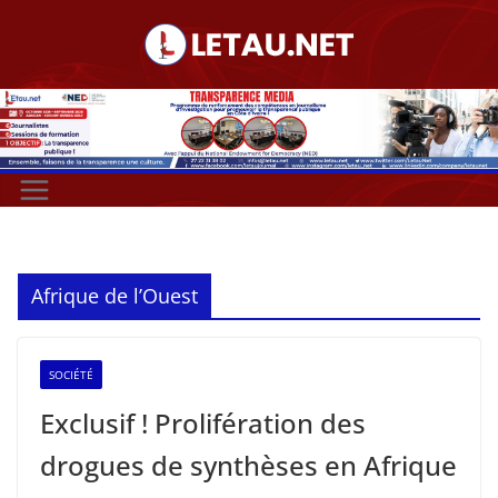
Passer
au
contenu
Afrique de l’Ouest
SOCIÉTÉ
Exclusif ! Prolifération des
drogues de synthèses en Afrique