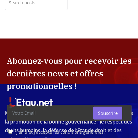
Abonnez-vous pour recevoir les
dernières news et offres
promotionnelles !
Média d'investigation ivoirien résolument engagé dans
Souscrire
la promotion de la bonne gouvernance , le respect des
droits humains, la défense de l’Etat de droit et des
J'ai lu et j'accepte les conditions générales.