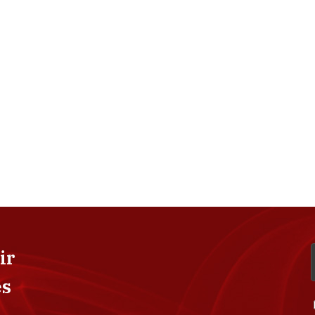
ir
es