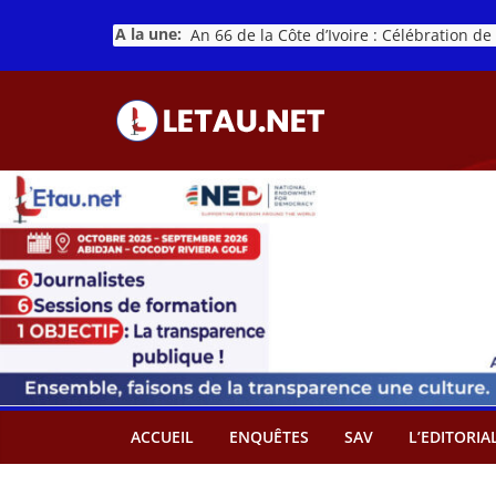
Passer
A la une:
au
contenu
ACCUEIL
ENQUÊTES
SAV
L’EDITORIA