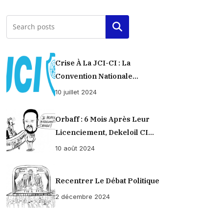
Rechercher
Crise À La JCI-CI : La
Convention Nationale
Provisoirement Suspendue
10 juillet 2024
Orbaff : 6 Mois Après Leur
Licenciement, Dekeloil CI
Propose À Ses Ex-Ouvriers Un
10 août 2024
Règlement À L’amiable !
Recentrer Le Débat Politique
2 décembre 2024