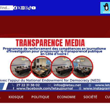
Cacao – Prix minimum garanti : Des producteurs demande son abandon
An 66 de la Côte d’Ivoire : Célébration de l’indépendance ou cérémonie d’hommage à Ouattara ?
L
KIOSQUE
POLITIQUE
ECONOMIE
SOCIÉTÉ
CU