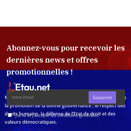
Abonnez-vous pour recevoir les
dernières news et offres
promotionnelles !
Média d'investigation ivoirien résolument engagé dans
Souscrire
la promotion de la bonne gouvernance , le respect des
droits humains, la défense de l’Etat de droit et des
J'ai lu et j'accepte les conditions générales.
valeurs démocratiques.