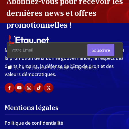
Abonnez-vous pour recevoir les
dernières news et offres
promotionnelles !
Média d'investigation ivoirien résolument engagé dans
Souscrire
la promotion de la bonne gouvernance , le respect des
droits humains, la défense de l’Etat de droit et des
J'ai lu et j'accepte les conditions générales.
valeurs démocratiques.
Mentions légales
Politique de confidentialité