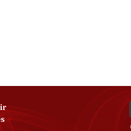
ir
es