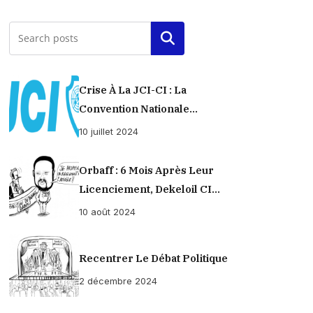
Rechercher
Crise À La JCI-CI : La
Convention Nationale
Provisoirement Suspendue
10 juillet 2024
Orbaff : 6 Mois Après Leur
Licenciement, Dekeloil CI
Propose À Ses Ex-Ouvriers Un
10 août 2024
Règlement À L’amiable !
Recentrer Le Débat Politique
2 décembre 2024