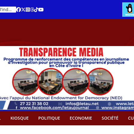
Cacao – Prix minimum garanti : Des producteurs demande son abandon
An 66 de la Côte d’Ivoire : Célébration de l’indépendance ou cérémonie d’hommage à Ouattara ?
L
KIOSQUE
POLITIQUE
ECONOMIE
SOCIÉTÉ
CU