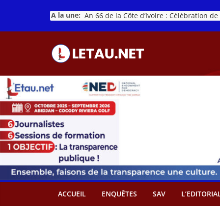
Passer
A la une:
au
contenu
ACCUEIL
ENQUÊTES
SAV
L’EDITORIA