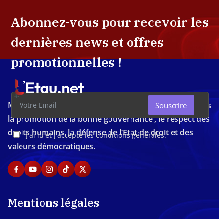
Abonnez-vous pour recevoir les
dernières news et offres
promotionnelles !
Média d'investigation ivoirien résolument engagé dans
Souscrire
la promotion de la bonne gouvernance , le respect des
droits humains, la défense de l’Etat de droit et des
J'ai lu et j'accepte les conditions générales.
valeurs démocratiques.
Mentions légales