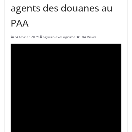
agents des douanes au
PAA
24 février 2025
agnero axel agnimel
184 Views