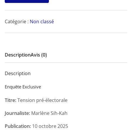
Tension
pré-
électorale
Catégorie :
Non classé
-
Enquête
Exclusive
Description
Avis (0)
Description
Enquête Exclusive
Titre:
Tension pré-électorale
Journaliste:
Marlène Sih-Kah
Publication:
10 octobre 2025