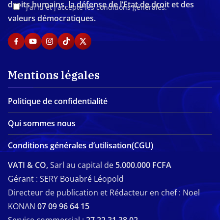
droits humains, la défense de l’Etat de droit et des
J'ai lu et j'accepte les conditions générales.
valeurs démocratiques.
Mentions légales
Politique de confidentialité
Qui sommes nous
Conditions générales d’utilisation(CGU)
VATI & CO,
Sarl au capital de
5.000.000 FCFA
Gérant : SERY Bouabré Léopold
Directeur de publication et Rédacteur en chef : Noel
KONAN
07 09 96 64 15