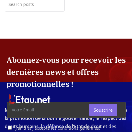
Abonnez-vous pour recevoir les
dernières news et offres
promotionnelles !
Média d'investigation ivoirien résolument engagé dans
Souscrire
la promotion de la bonne gouvernance , le respect des
droits humains, la défense de l’Etat de droit et des
J'ai lu et j'accepte les conditions générales.