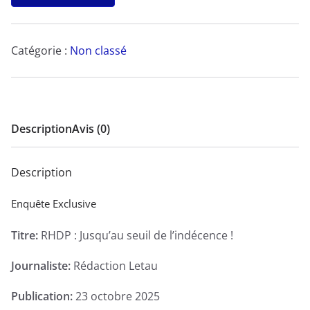
RHDP
:
Jusqu’au
Catégorie :
Non classé
seuil
de
l’indécence
!
Description
Avis (0)
-
Enquête
Description
Exclusive
Enquête Exclusive
Titre:
RHDP : Jusqu’au seuil de l’indécence !
Journaliste:
Rédaction Letau
Publication:
23 octobre 2025