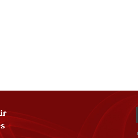
ir
es