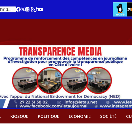
Cacao – Prix minimum garanti : Des producteurs demande son abandon
An 66 de la Côte d’Ivoire : Célébration de l’indépendance ou cérémonie d’hommage à Ouattara ?
L
KIOSQUE
POLITIQUE
ECONOMIE
SOCIÉTÉ
CU