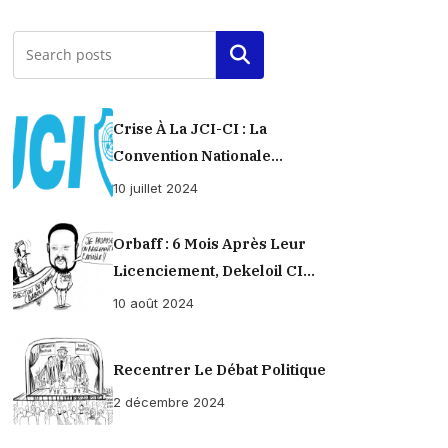
Rechercher
Crise À La JCI-CI : La
Convention Nationale
Provisoirement Suspendue
10 juillet 2024
Orbaff : 6 Mois Après Leur
Licenciement, Dekeloil CI
Propose À Ses Ex-Ouvriers Un
10 août 2024
Règlement À L’amiable !
Recentrer Le Débat Politique
2 décembre 2024