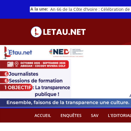
Passer
A la une:
au
contenu
ACCUEIL
ENQUÊTES
SAV
L’EDITORIA