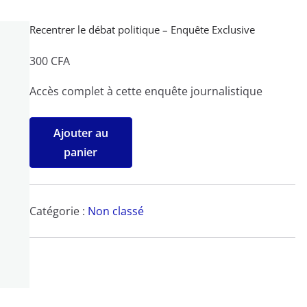
Recentrer le débat politique – Enquête Exclusive
300
CFA
Accès complet à cette enquête journalistique
quantité
Ajouter au
de
panier
Recentrer
le
débat
Catégorie :
Non classé
politique
-
Enquête
Exclusive