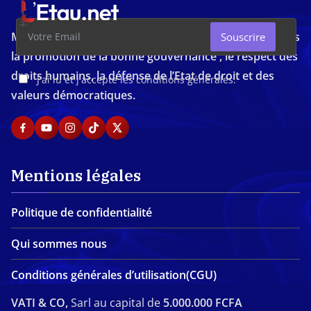
Média d'investigation ivoirien résolument engagé dans
Souscrire
la promotion de la bonne gouvernance , le respect des
droits humains, la défense de l’Etat de droit et des
J'ai lu et j'accepte les conditions générales.
valeurs démocratiques.
Mentions légales
Politique de confidentialité
Qui sommes nous
Conditions générales d’utilisation(CGU)
VATI & CO,
Sarl au capital de
5.000.000 FCFA