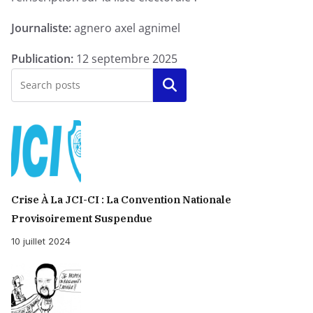
sur
Journaliste:
agnero axel agnimel
la
liste
Publication:
12 septembre 2025
électorale
Rechercher
?
-
Enquête
Exclusive
Crise À La JCI-CI : La Convention Nationale
Provisoirement Suspendue
10 juillet 2024