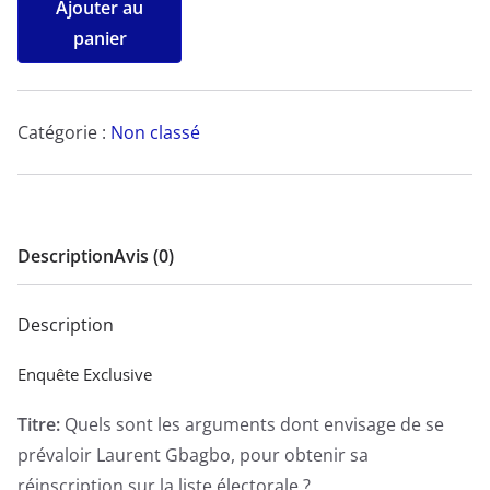
Ajouter au
de
panier
Quels
sont
les
Catégorie :
Non classé
arguments
dont
envisage
de
Description
Avis (0)
se
prévaloir
Description
Laurent
Gbagbo,
Enquête Exclusive
pour
Titre:
Quels sont les arguments dont envisage de se
obtenir
prévaloir Laurent Gbagbo, pour obtenir sa
sa
réinscription sur la liste électorale ?
réinscription