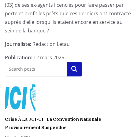
(03) de ses ex-agents licenciés pour faire passer par
ex-
perte et profit les prêts que ces derniers ont contracté
agents
auprès d’elle lorsqu’ils étaient encore en service au
licenciés
sein de la banque ?
pour
faire
Journaliste:
Rédaction Letau
passer
par
Publication:
12 mars 2025
perte
Rechercher
et
profit
les
prêts
que
ces
Crise À La JCI-CI : La Convention Nationale
derniers
Provisoirement Suspendue
ont