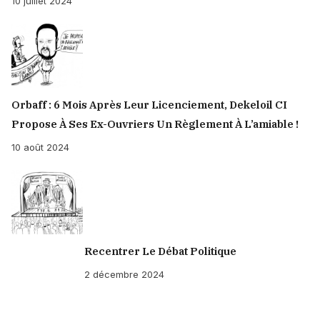
10 juillet 2024
contracté
auprès
d'elle
lorsqu'ils
étaient
Orbaff : 6 Mois Après Leur Licenciement, Dekeloil CI
encore
Propose À Ses Ex-Ouvriers Un Règlement À L’amiable !
en
10 août 2024
service
au
sein
de
la
banque
Recentrer Le Débat Politique
?
2 décembre 2024
-
Enquête