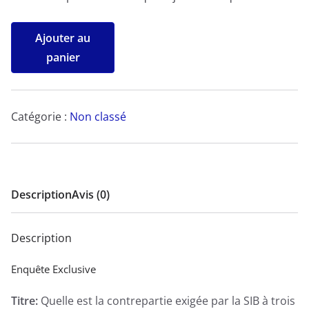
quantité
Ajouter au
de
panier
Quelle
est
la
Catégorie :
Non classé
contrepartie
exigée
par
la
Description
Avis (0)
SIB
à
Description
trois
(03)
Enquête Exclusive
de
Titre:
Quelle est la contrepartie exigée par la SIB à trois
ses