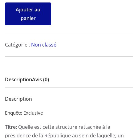
quantité
Ajouter au
de
panier
Quelle
est
cette
Catégorie :
Non classé
structure
rattachée
à
la
Description
Avis (0)
présidence
de
Description
la
République
Enquête Exclusive
au
Titre:
Quelle est cette structure rattachée à la
sein
présidence de la République au sein de laquelle; un
de