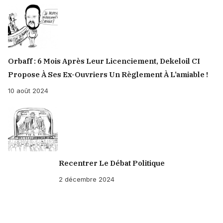
qui
a
pignon
sur
Orbaff : 6 Mois Après Leur Licenciement, Dekeloil CI
rue
Propose À Ses Ex-Ouvriers Un Règlement À L’amiable !
à
10 août 2024
Abidjan
?
-
Enquête
Exclusive
Recentrer Le Débat Politique
2 décembre 2024