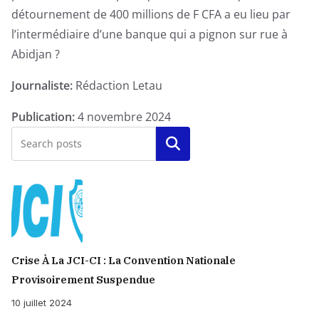
détournement de 400 millions de F CFA a eu lieu par
laquelle;
l’intermédiaire d’une banque qui a pignon sur rue à
un
Abidjan ?
détournement
de
Journaliste:
Rédaction Letau
400
millions
Publication:
4 novembre 2024
de
Rechercher
F
CFA
a
eu
lieu
par
Crise À La JCI-CI : La Convention Nationale
l'intermédiaire
Provisoirement Suspendue
d'une
10 juillet 2024
banque