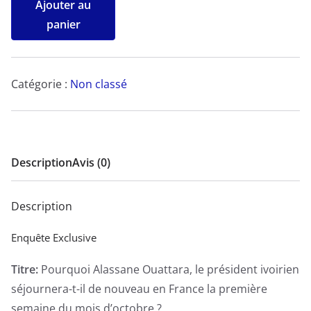
Ajouter au
de
panier
Pourquoi
Alassane
Ouattara,
Catégorie :
Non classé
le
président
ivoirien
séjournera-
Description
Avis (0)
t-
il
Description
de
nouveau
Enquête Exclusive
en
Titre:
Pourquoi Alassane Ouattara, le président ivoirien
France
séjournera-t-il de nouveau en France la première
la
semaine du mois d’octobre ?
première