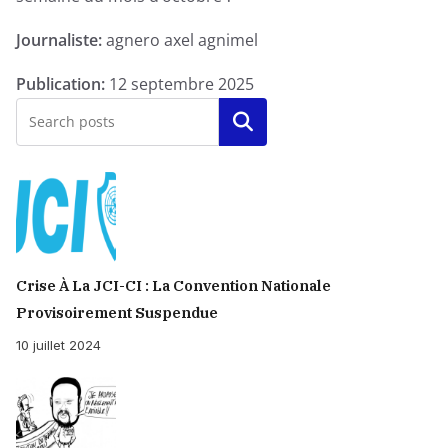
semaine
Journaliste:
agnero axel agnimel
du
mois
Publication:
12 septembre 2025
d'octobre
Rechercher
?
-
Enquête
Exclusive
Crise À La JCI-CI : La Convention Nationale
Provisoirement Suspendue
10 juillet 2024