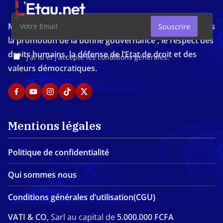
Média d'investigation ivoirien résolument engagé dans
Souscrire
la promotion de la bonne gouvernance , le respect des
droits humains, la défense de l’Etat de droit et des
J'ai lu et j'accepte les conditions générales.
valeurs démocratiques.
Mentions légales
Politique de confidentialité
Qui sommes nous
Conditions générales d’utilisation(CGU)
VATI & CO,
Sarl au capital de
5.000.000 FCFA