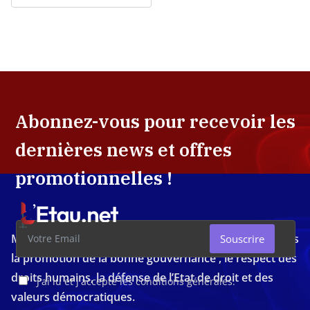
Abonnez-vous pour recevoir les
dernières news et offres
promotionnelles !
Média d'investigation ivoirien résolument engagé dans
Souscrire
la promotion de la bonne gouvernance , le respect des
droits humains, la défense de l’Etat de droit et des
J'ai lu et j'accepte les conditions générales.
valeurs démocratiques.