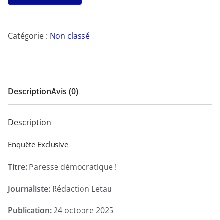
Paresse
démocratique
!
Catégorie :
Non classé
-
Enquête
Exclusive
Description
Avis (0)
Description
Enquête Exclusive
Titre:
Paresse démocratique !
Journaliste:
Rédaction Letau
Publication:
24 octobre 2025