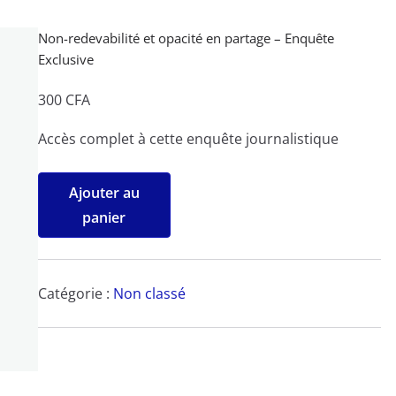
Non-redevabilité et opacité en partage – Enquête
Exclusive
300
CFA
Accès complet à cette enquête journalistique
quantité
Ajouter au
de
panier
Non-
redevabilité
et
Catégorie :
Non classé
opacité
en
partage
-