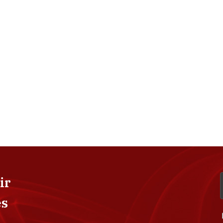
ir
es