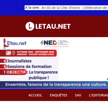
Passer
A la une:
au
contenu
ACCUEIL
ENQUÊTES
SAV
L’EDITORIA