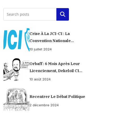
Rechercher
Crise À La JCI-CI : La
Convention Nationale
Provisoirement Suspendue
10 juillet 2024
Orbaff : 6 Mois Après Leur
Licenciement, Dekeloil CI
Propose À Ses Ex-Ouvriers Un
10 août 2024
Règlement À L’amiable !
Recentrer Le Débat Politique
2 décembre 2024