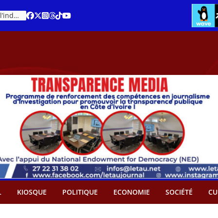
Cacao – Prix minimum garanti : Des producteurs demande son abandon
An 66 de la Côte d’Ivoire : Célébration de l’indépendance ou cérémonie d’hommage à Ouattara ?
L
KIOSQUE
POLITIQUE
ECONOMIE
SOCIÉTÉ
CU