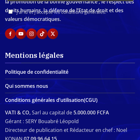
la promotion de la bonne gouvernance , le respect des
droits humains, la défense de l’Etat de droit et des
J'ai lu et j'accepte les conditions générales.
valeurs démocratiques.
Mentions légales
Politique de confidentialité
Qui sommes nous
Conditions générales d’utilisation(CGU)
VATI & CO,
Sarl au capital de
5.000.000 FCFA
Gérant : SERY Bouabré Léopold
Directeur de publication et Rédacteur en chef : Noel
KONAN
07 09 96 64 15