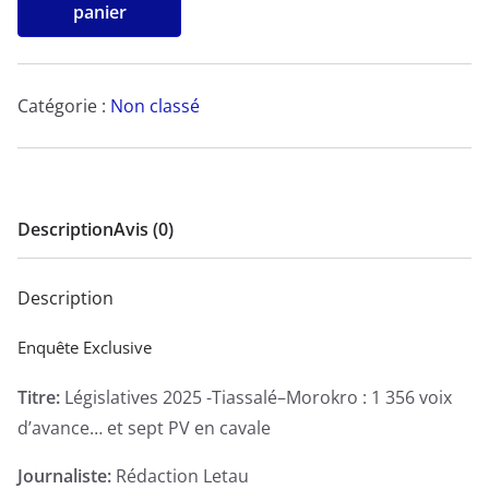
de
panier
Législatives
2025
-
Catégorie :
Non classé
Tiassalé–
Morokro
:
1
Description
Avis (0)
356
voix
Description
d’avance…
et
Enquête Exclusive
sept
Titre:
Législatives 2025 -Tiassalé–Morokro : 1 356 voix
PV
d’avance… et sept PV en cavale
en
cavale
Journaliste:
Rédaction Letau