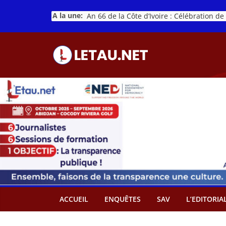
Passer
A la une:
au
contenu
ACCUEIL
ENQUÊTES
SAV
L’EDITORIA