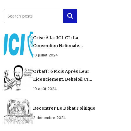
Rechercher
Crise À La JCI-CI : La
Convention Nationale
Provisoirement Suspendue
10 juillet 2024
Orbaff : 6 Mois Après Leur
Licenciement, Dekeloil CI
Propose À Ses Ex-Ouvriers Un
10 août 2024
Règlement À L’amiable !
Recentrer Le Débat Politique
2 décembre 2024