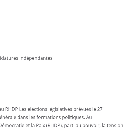
Enquête
Exclusive
didatures indépendantes
u RHDP Les élections législatives prévues le 27
nérale dans les formations politiques. Au
ocratie et la Paix (RHDP), parti au pouvoir, la tension