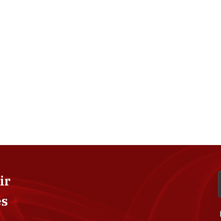
ir
es