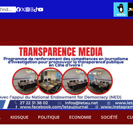
Cacao – Prix minimum garanti : Des producteurs demande son abandon
An 66 de la Côte d’Ivoire : Célébration de l’indépendance ou cérémonie d’hommage à Ouattara ?
L
KIOSQUE
POLITIQUE
ECONOMIE
SOCIÉTÉ
CU