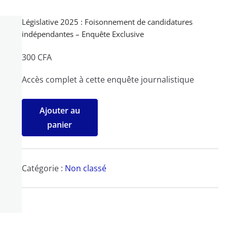
Législative 2025 : Foisonnement de candidatures
indépendantes – Enquête Exclusive
300
CFA
Accès complet à cette enquête journalistique
quantité
Ajouter au
de
panier
Législative
2025 :
Foisonnement
Catégorie :
Non classé
de
candidatures
indépendantes
-