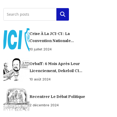
Rechercher
Crise À La JCI-CI : La
Convention Nationale
Provisoirement Suspendue
10 juillet 2024
Orbaff : 6 Mois Après Leur
Licenciement, Dekeloil CI
Propose À Ses Ex-Ouvriers Un
10 août 2024
Règlement À L’amiable !
Recentrer Le Débat Politique
2 décembre 2024