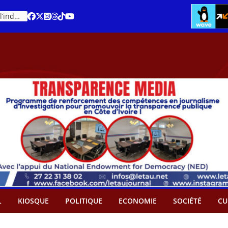
Cacao – Prix minimum garanti : Des producteurs demande son abandon
An 66 de la Côte d’Ivoire : Célébration de l’indépendance ou cérémonie d’hommage à Ouattara ?
L
KIOSQUE
POLITIQUE
ECONOMIE
SOCIÉTÉ
CU