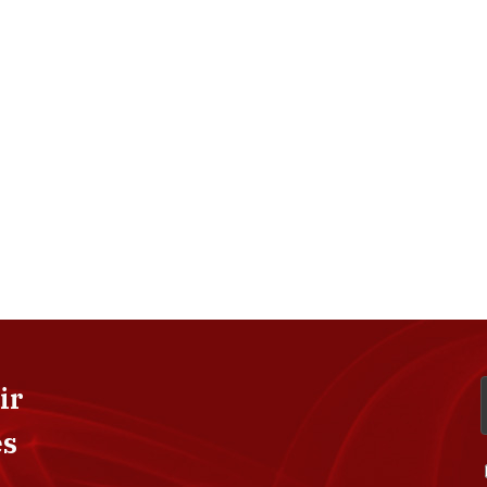
ir
es