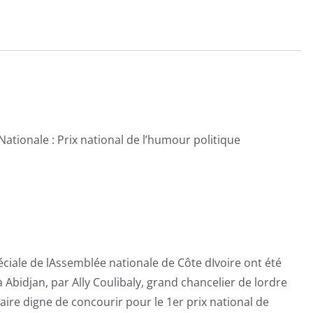
Prix
national
de
l'humour
politique
-
Enquête
tionale : Prix national de l’humour politique
Exclusive
le de lAssemblée nationale de Côte dIvoire ont été
 Abidjan, par Ally Coulibaly, grand chancelier de lordre
aire digne de concourir pour le 1er prix national de