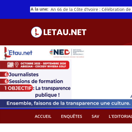
Passer
A la une:
au
contenu
ACCUEIL
ENQUÊTES
SAV
L’EDITORIA