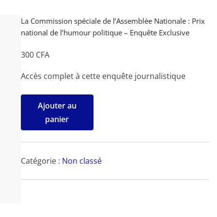
La Commission spéciale de l’Assemblée Nationale : Prix
national de l’humour politique – Enquête Exclusive
300
CFA
Accès complet à cette enquête journalistique
quantité
Ajouter au
de
panier
La
Commission
spéciale
Catégorie :
Non classé
de
l'Assemblée
Nationale
: