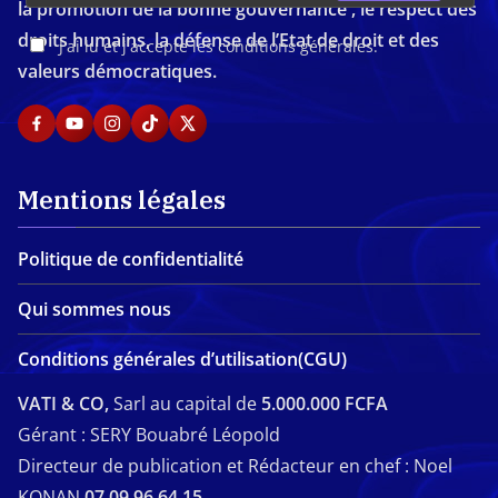
la promotion de la bonne gouvernance , le respect des
droits humains, la défense de l’Etat de droit et des
J'ai lu et j'accepte les conditions générales.
valeurs démocratiques.
Mentions légales
Politique de confidentialité
Qui sommes nous
Conditions générales d’utilisation(CGU)
VATI & CO,
Sarl au capital de
5.000.000 FCFA
Gérant : SERY Bouabré Léopold
Directeur de publication et Rédacteur en chef : Noel
KONAN
07 09 96 64 15