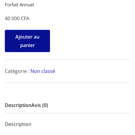
Forfait Annuel
40 000
CFA
quantité
Ajouter au
de
panier
Forfait
Annuel
Catégorie :
Non classé
Description
Avis (0)
Description