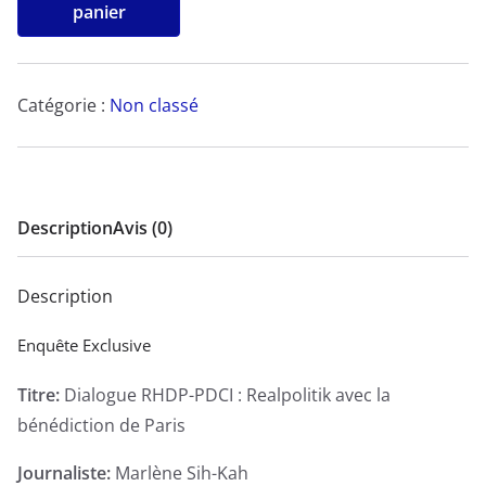
de
panier
Dialogue
RHDP-
PDCI
Catégorie :
Non classé
:
Realpolitik
avec
la
Description
Avis (0)
bénédiction
de
Description
Paris
-
Enquête Exclusive
Enquête
Titre:
Dialogue RHDP-PDCI : Realpolitik avec la
Exclusive
bénédiction de Paris
Journaliste:
Marlène Sih-Kah