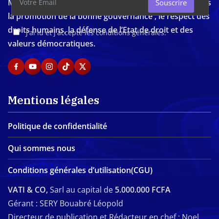
Média d'investigation ivoirien résolument engagé dans
Souscrire
la promotion de la bonne gouvernance , le respect des
droits humains, la défense de l’Etat de droit et des
J'ai lu et j'accepte les conditions générales.
valeurs démocratiques.
Mentions légales
Politique de confidentialité
Qui sommes nous
Conditions générales d’utilisation(CGU)
VATI & CO,
Sarl au capital de
5.000.000 FCFA
Gérant : SERY Bouabré Léopold
Directeur de publication et Rédacteur en chef : Noel