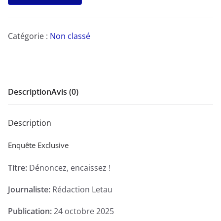
Dénoncez,
encaissez
!
Catégorie :
Non classé
-
Enquête
Exclusive
Description
Avis (0)
Description
Enquête Exclusive
Titre:
Dénoncez, encaissez !
Journaliste:
Rédaction Letau
Publication:
24 octobre 2025