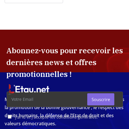
Abonnez-vous pour recevoir les
dernières news et offres
promotionnelles !
Média d'investigation ivoirien résolument engagé dans
Souscrire
la promotion de la bonne gouvernance , le respect des
droits humains, la défense de l’Etat de droit et des
J'ai lu et j'accepte les conditions générales.
valeurs démocratiques.