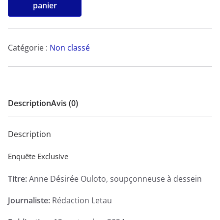
de
panier
Anne
Désirée
Ouloto,
Catégorie :
Non classé
soupçonneuse
à
dessein
-
Description
Avis (0)
Enquête
Exclusive
Description
Enquête Exclusive
Titre:
Anne Désirée Ouloto, soupçonneuse à dessein
Journaliste:
Rédaction Letau