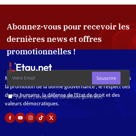
Abonnez-vous pour recevoir les
dernières news et offres
promotionnelles !
Média d'investigation ivoirien résolument engagé dans
Souscrire
la promotion de la bonne gouvernance , le respect des
droits humains, la défense de l’Etat de droit et des
J'ai lu et j'accepte les conditions générales.
valeurs démocratiques.