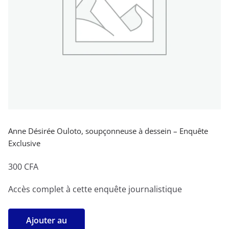
Anne Désirée Ouloto, soupçonneuse à dessein – Enquête
Exclusive
300
CFA
Accès complet à cette enquête journalistique
quantité
Ajouter au