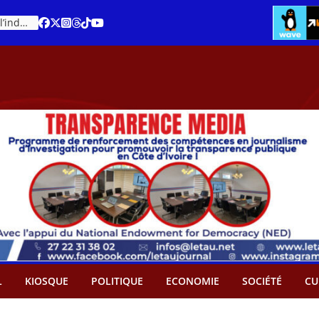
Cacao – Prix minimum garanti : Des producteurs demande son abandon
An 66 de la Côte d’Ivoire : Célébration de l’indépendance ou cérémonie d’hommage à Ouattara ?
L
KIOSQUE
POLITIQUE
ECONOMIE
SOCIÉTÉ
CU