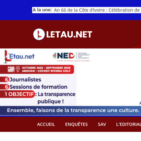
Passer
A la une:
au
contenu
ACCUEIL
ENQUÊTES
SAV
L’EDITORIA