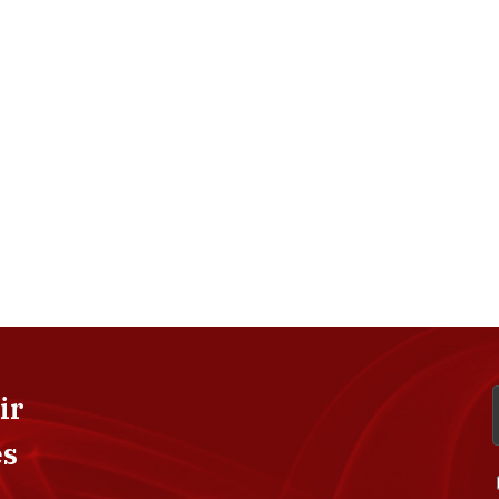
ir
es