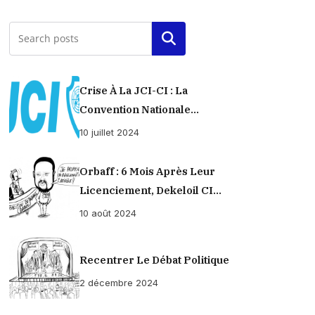
Rechercher
Crise À La JCI-CI : La
Convention Nationale
Provisoirement Suspendue
10 juillet 2024
Orbaff : 6 Mois Après Leur
Licenciement, Dekeloil CI
Propose À Ses Ex-Ouvriers Un
10 août 2024
Règlement À L’amiable !
Recentrer Le Débat Politique
2 décembre 2024