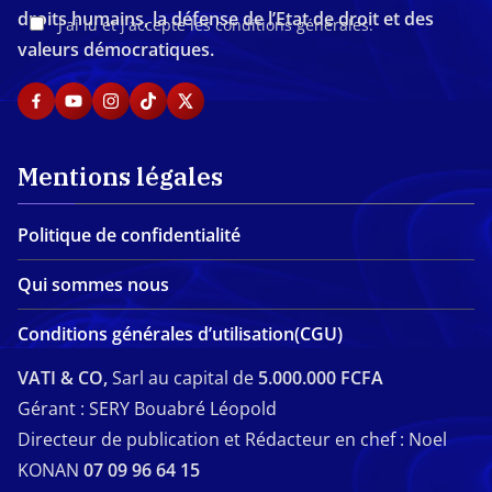
droits humains, la défense de l’Etat de droit et des
J'ai lu et j'accepte les conditions générales.
valeurs démocratiques.
Mentions légales
Politique de confidentialité
Qui sommes nous
Conditions générales d’utilisation(CGU)
VATI & CO,
Sarl au capital de
5.000.000 FCFA
Gérant : SERY Bouabré Léopold
Directeur de publication et Rédacteur en chef : Noel
KONAN
07 09 96 64 15