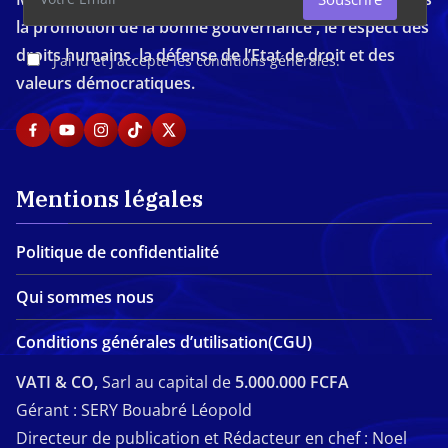
la promotion de la bonne gouvernance , le respect des
droits humains, la défense de l’Etat de droit et des
J'ai lu et j'accepte les conditions générales.
valeurs démocratiques.
Mentions légales
Politique de confidentialité
Qui sommes nous
Conditions générales d’utilisation(CGU)
VATI & CO,
Sarl au capital de
5.000.000 FCFA
Gérant : SERY Bouabré Léopold
Directeur de publication et Rédacteur en chef : Noel