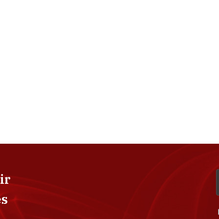
ir
es