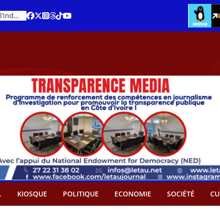
Cacao – Prix minimum garanti : Des producteurs demande son abandon
An 66 de la Côte d’Ivoire : Célébration de l’indépendance ou cérémonie d’hommage à Ouattara ?
L
KIOSQUE
POLITIQUE
ECONOMIE
SOCIÉTÉ
CU