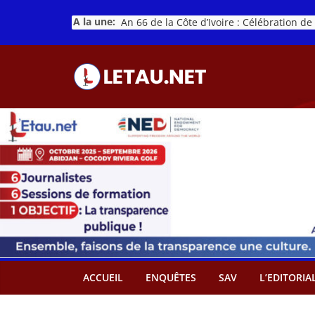
Passer
A la une:
au
contenu
ACCUEIL
ENQUÊTES
SAV
L’EDITORIA