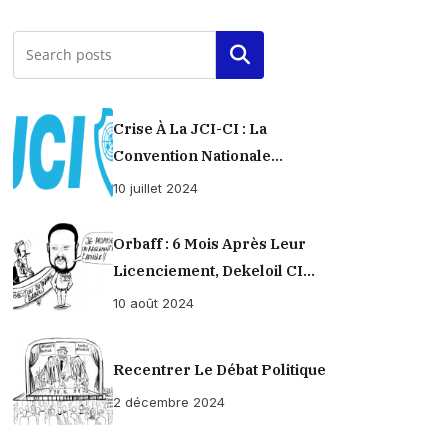
Rechercher
Crise À La JCI-CI : La
Convention Nationale
Provisoirement Suspendue
10 juillet 2024
Orbaff : 6 Mois Après Leur
Licenciement, Dekeloil CI
Propose À Ses Ex-Ouvriers Un
10 août 2024
Règlement À L’amiable !
Recentrer Le Débat Politique
2 décembre 2024